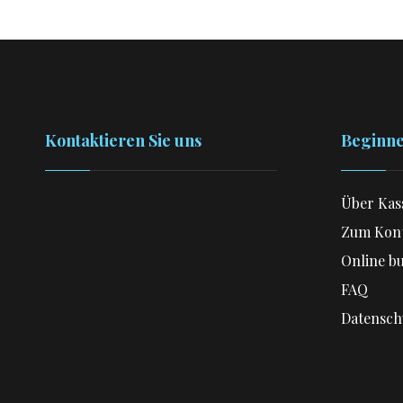
Kontaktieren Sie uns
Beginne
Über Kas
+30 6988 526-312
Zum Kont
Online b
hostingkgresidence
FAQ
Datenschu
@gmail.com
Insel Istron Kreta