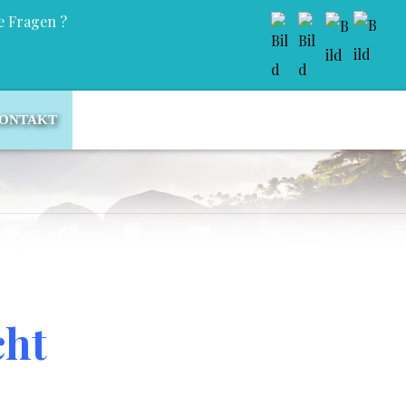
e Fragen ?
ONTAKT
cht